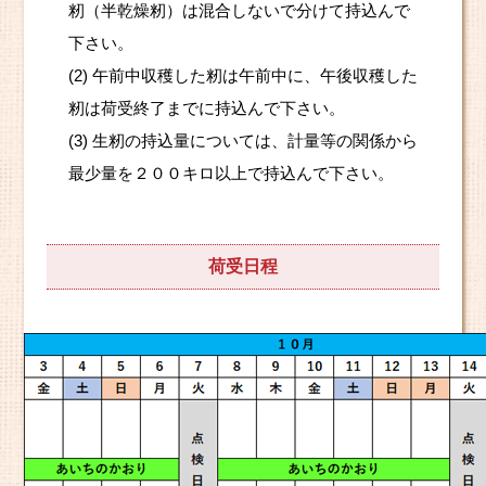
籾（半乾燥籾）は混合しないで分けて持込んで
下さい。
(2) 午前中収穫した籾は午前中に、午後収穫した
籾は荷受終了までに持込んで下さい。
(3) 生籾の持込量については、計量等の関係から
最少量を２００キロ以上で持込んで下さい。
荷受日程