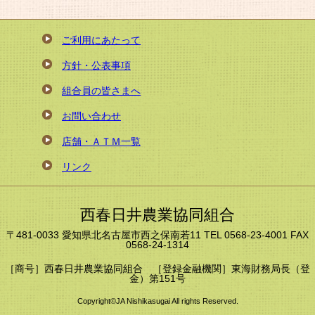
ご利用にあたって
方針・公表事項
組合員の皆さまへ
お問い合わせ
店舗・ＡＴＭ一覧
リンク
西春日井農業協同組合
〒481-0033 愛知県北名古屋市西之保南若11 TEL 0568-23-4001 FAX
0568-24-1314
［商号］西春日井農業協同組合 ［登録金融機関］東海財務局長（登
金）第151号
Copyright©JA Nishikasugai All rights Reserved.