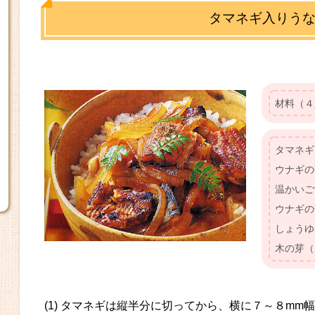
タマネギ入りう
材料（４
タマネギ･･
ウナギの蒲焼
温かいご飯･
ウナギの
しょうゆ
木の芽（
(1) タマネギは縦半分に切ってから、横に７～８mm