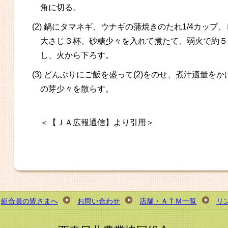
角に切る。
(2) 鍋にタマネギ、ウナギの蒲焼きのたれ1/4カッ
大さじ３杯、砂糖少々を入れて煮たて、弱火で約５
し、火から下ろす。
(3) どんぶりにご飯を盛って(2)をのせ、煮汁適量
の芽少々を散らす。
＜【ＪＡ広報通信】より引用＞
組合員の皆さまへ
お問い合わせ
店舗・ＡＴＭ一覧
リ