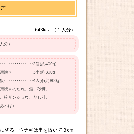
な丼
643kcal（１人分）
人分）
･･････････････2個(約400g)
き･･････････3串(約300g)
･････････････4人分(約900g)
蒲焼きのたれ、酒、砂糖、
、粉ザンショウ、だし汁、
あれば）
幅に切る。ウナギは串を抜いて３cm