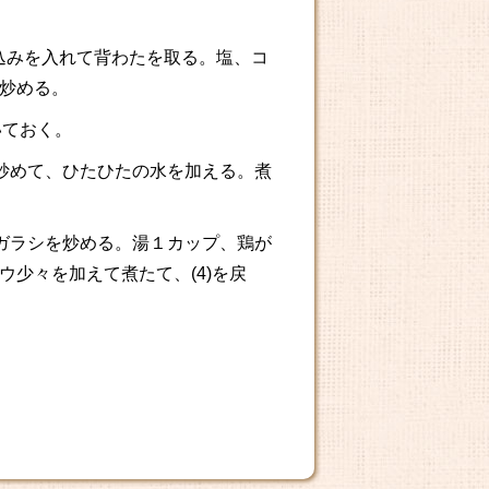
り込みを入れて背わたを取る。塩、コ
炒める。
溶いておく。
っと炒めて、ひたひたの水を加える。煮
トウガラシを炒める。湯１カップ、鶏が
少々を加えて煮たて、(4)を戻