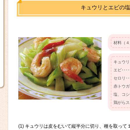
キュウリとエビの
材料（４
キュウリ･･
エビ･････
セロリ･･･
赤トウガラ
塩、コシ
鶏がらス
(1) キュウリは皮をむいて縦半分に切り、種を取って