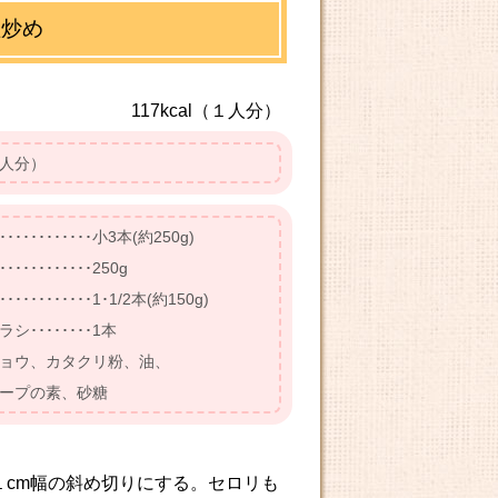
塩炒め
117kcal（１人分）
人分）
･･････････小3本(約250g)
･･･････････250g
･･･････････1･1/2本(約150g)
シ････････1本
ョウ、カタクリ粉、油、
ープの素、砂糖
１cm幅の斜め切りにする。セロリも