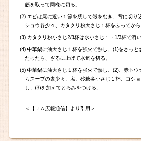
筋を取って同様に切る。
(2) エビは尾に近い１節を残して殻をむき、背に切
ショウ各少々、カタクリ粉大さじ１杯をふってから
(3) カタクリ粉小さじ2/3杯は水小さじ１・1/3杯で
(4) 中華鍋に油大さじ１杯を強火で熱し、(1)をさ
たったら、ざるに上げて水気を切る。
(5) 中華鍋に油大さじ１杯を強火で熱し、(2)、赤
らスープの素少々、塩、砂糖各小さじ１杯、コショウ
し、(3)を加えてとろみをつける。
＜【ＪＡ広報通信】より引用＞