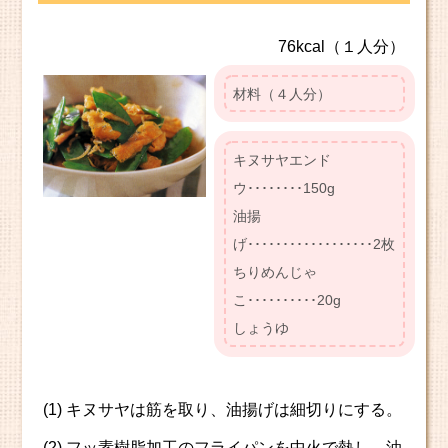
76kcal（１人分）
材料（４人分）
キヌサヤエンド
ウ････････150g
油揚
げ･･････････････････2枚
ちりめんじゃ
こ･･････････20g
しょうゆ
(1) キヌサヤは筋を取り、油揚げは細切りにする。
(2) フッ素樹脂加工のフライパンを中火で熱し、油