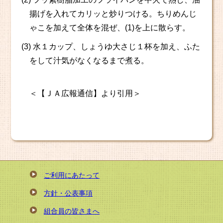
揚げを入れてカリッと炒りつける。ちりめんじ
ゃこを加えて全体を混ぜ、(1)を上に散らす。
(3) 水１カップ、しょうゆ大さじ１杯を加え、ふた
をして汁気がなくなるまで煮る。
＜【ＪＡ広報通信】より引用＞
ご利用にあたって
方針・公表事項
組合員の皆さまへ