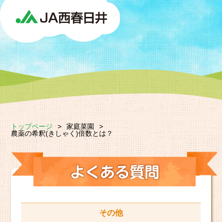
トップページ
>
家庭菜園
>
農薬の希釈(きしゃく)倍数とは？
その他