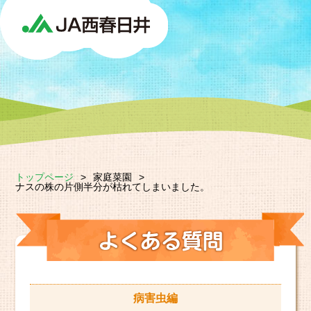
トップページ
>
家庭菜園
>
ナスの株の片側半分が枯れてしまいました。
病害虫編