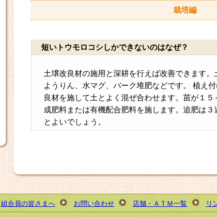
栽培編
短いトウモロコシしかできないのはなぜ？
土壌改良材の施用と深耕を行えば改善できます。
ようりん、水マグ、バーク堆肥などです。 植え
良材を施して土とよく混ぜ合わせます。苗が１５
成肥料または有機配合肥料を施します。追肥は３
とよいでしょう。
組合員の皆さまへ
お問い合わせ
店舗・ＡＴＭ一覧
リ