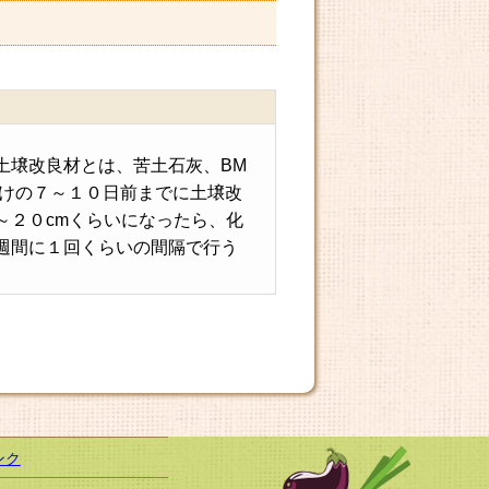
土壌改良材とは、苦土石灰、BM
付けの７～１０日前までに土壌改
～２０cmくらいになったら、化
週間に１回くらいの間隔で行う
ンク