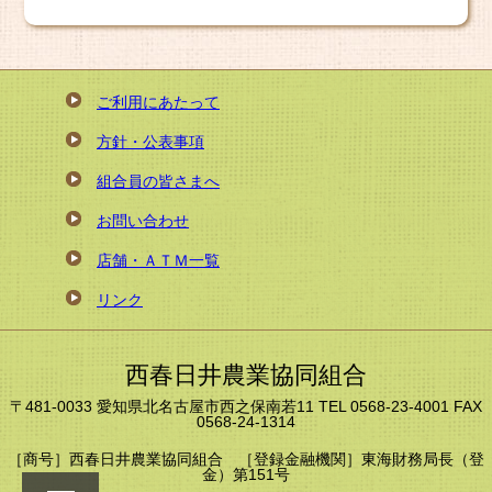
ご利用にあたって
方針・公表事項
組合員の皆さまへ
お問い合わせ
店舗・ＡＴＭ一覧
リンク
西春日井農業協同組合
〒481-0033 愛知県北名古屋市西之保南若11 TEL 0568-23-4001 FAX
0568-24-1314
［商号］西春日井農業協同組合 ［登録金融機関］東海財務局長（登
金）第151号