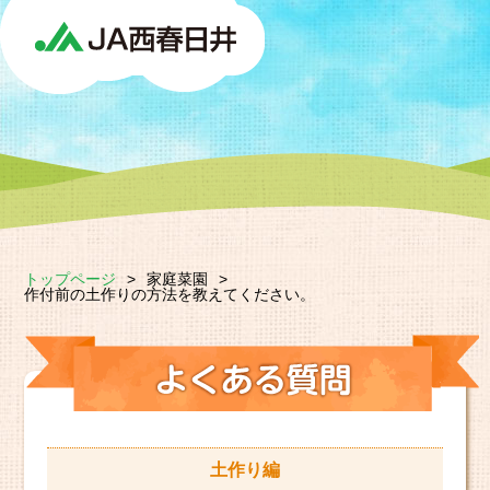
トップページ
>
家庭菜園
>
作付前の土作りの方法を教えてください。
土作り編